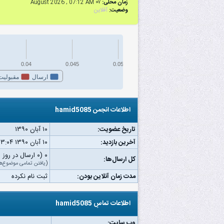
زمان محلی:
۰۷ August 2026 , 07:12 AM
وضعیت:
آفلاین
0.04
0.045
0.05
ارسال
مقبولیت
اطلاعات انجمن hamid5085
تاریخ عضویت:
۱۰ آبان ۱۳۹۰
آخرین بازدید:
۱۰ آبان ۱۳۹۰ ۰۳:۰۴ ق.ظ
۰ (۰ ارسال در روز | ۰ درصد از کل ارسال‌ها)
کل ارسال‌ها:
(
یافتن تمامی موضوع‌ه
مدت زمان آنلاین بودن:
ثبت نام نکرده
اطلاعات تماسِ hamid5085
وب‌ سایت: