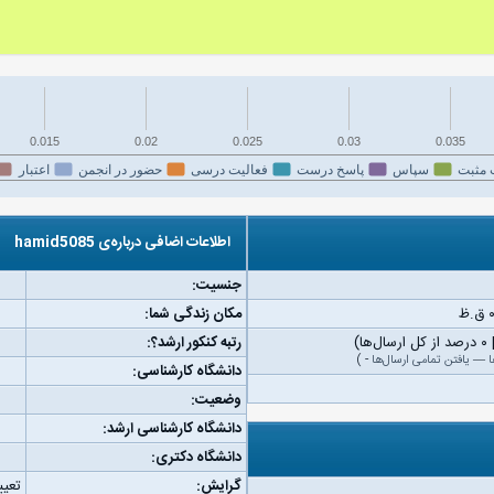
0.015
0.02
0.025
0.03
0.035
 مثبت
سپاس
پاسخ درست
فعالیت درسی
حضور در انجمن
اعتبار
اطلاعات اضافی درباره‌ی hamid5085
جنسیت:
مکان زندگی شما:
رتبه کنکور ارشد؟:
ا
—
یافتن تمامی ارسال‌ها
-
)
دانشگاه کارشناسی:
وضعیت:
دانشگاه کارشناسی ارشد:
دانشگاه دکتری:
گرایش:
تعیی