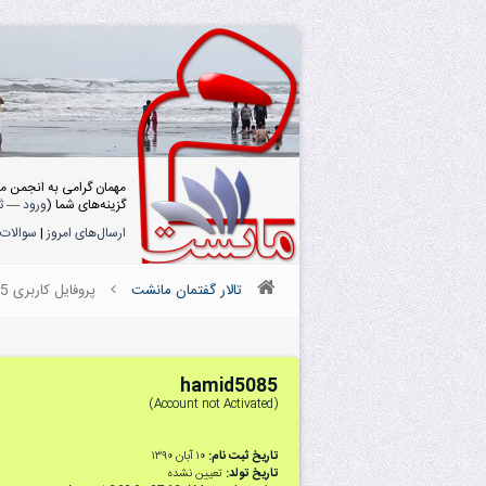
مهمان گرامی به انجمن م
گزینه‌های شما (
ورود
—
ث
ارسال‌های امروز
|
سوالات 
تالار گفتمان مانشت
پروفایل کاربری hamid5085
hamid5085
(Account not Activated)
تاریخ ثبت نام:
۱۰ آبان ۱۳۹۰
تاریخ تولد:
تعیین نشده