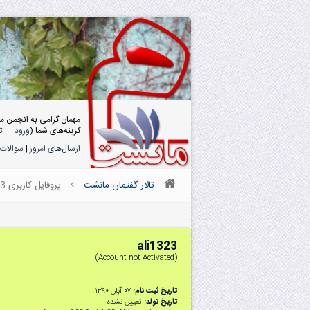
مهمان گرامی به انجمن م
گزینه‌های شما (
ورود
—
ث
ارسال‌های امروز
|
سوالات 
تالار گفتمان مانشت
پروفایل کاربری ali1323
ali1323
(Account not Activated)
تاریخ ثبت نام:
۰۷ آبان ۱۳۹۰
تاریخ تولد:
تعیین نشده