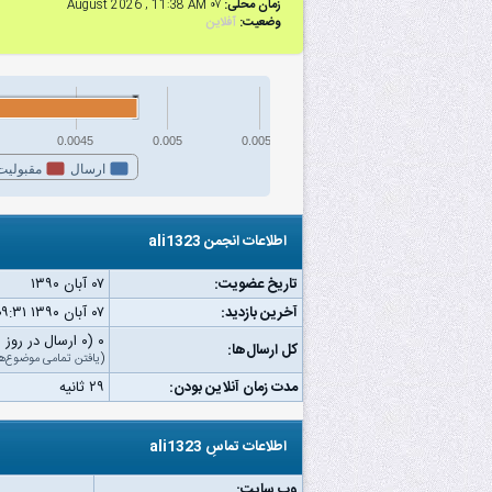
زمان محلی:
۰۷ August 2026 , 11:38 AM
وضعیت:
آفلاین
0.0045
0.005
0.0055
ارسال
مقبولیت
اطلاعات انجمن ali1323
تاریخ عضویت:
۰۷ آبان ۱۳۹۰
آخرین بازدید:
۰۷ آبان ۱۳۹۰ ۰۹:۳۱ ق.ظ
۰ (۰ ارسال در روز | ۰ درصد از کل ارسال‌ها)
کل ارسال‌ها:
(
یافتن تمامی موضوع‌ه
مدت زمان آنلاین بودن:
۲۹ ثانیه
اطلاعات تماسِ ali1323
وب‌ سایت: