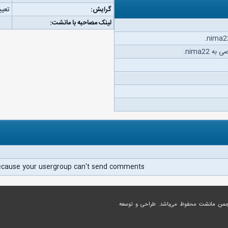
گرایش:
تعیی
لینک مصاحبه با مانشت:
nima22.
ecause your usergroup can't send comments.
جمن مانشت
محفوظ می‌باشد. طراحی و توسعه