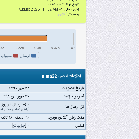
تاریخ تولد:
تعیین نشده
زمان محلی:
۰۸ August 2026 , 11:52 AM
وضعیت:
آفلاین
0.3
0.325
0.35
0.375
0.4
ارسال
مقبولیت
اطلاعات انجمن nima22
تاریخ عضویت:
۲۲ مهر ۱۳۹۰
آخرین بازدید:
۲۷ فروردین ۱۳۹۸ ۱۰:۲۵ ق.ظ
۰ (۰ ارسال در روز | ۰ درصد از کل ارسال‌ها)
کل ارسال‌ها:
(
یافتن تمامی موضوع‌ه
مدت زمان آنلاین بودن:
۳۶ دقیقه, ۱۸ ثانیه
اعتبار:
۰
[
جزییات
]