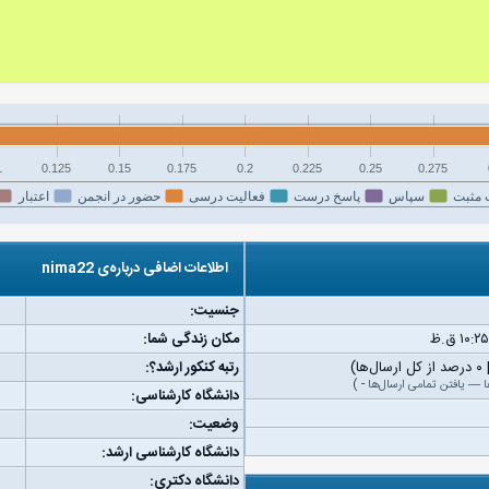
1
0.125
0.15
0.175
0.2
0.225
0.25
0.275
 مثبت
سپاس
پاسخ درست
فعالیت درسی
حضور در انجمن
اعتبار
اطلاعات اضافی درباره‌ی nima22
جنسیت:
مکان زندگی شما:
رتبه کنکور ارشد؟:
ا
—
یافتن تمامی ارسال‌ها
-
)
دانشگاه کارشناسی:
وضعیت:
دانشگاه کارشناسی ارشد:
دانشگاه دکتری: