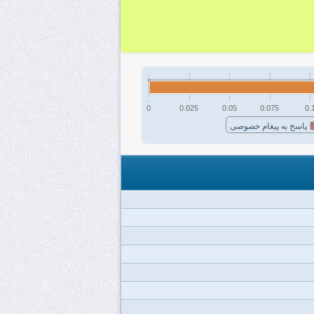
0
0.025
0.05
0.075
0.
پاسخ به پیغام خصوصی