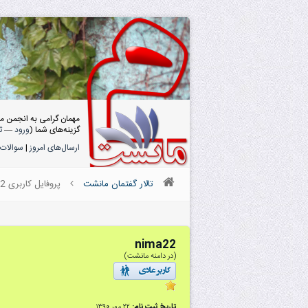
مهمان گرامی به انجمن م
گزینه‌های شما (
ورود
—
ث
ارسال‌های امروز
|
سوالات 
تالار گفتمان مانشت
پروفایل کاربری nima22
nima22
(در دامنه مانشت)
تاریخ ثبت نام:
۲۲ مهر ۱۳۹۰