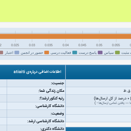
2
0.025
0.03
0.035
0.04
0.045
0.05
0.055
 مثبت
سپاس
پاسخ درست
فعالیت درسی
حضور در انجمن
اعتبار
اطلاعات اضافی درباره‌ی atiaiti
جنسیت:
مکان زندگی شما:
رتبه کنکور ارشد؟:
ا
—
یافتن تمامی ارسال‌ها
-
)
دانشگاه کارشناسی:
وضعیت:
دانشگاه کارشناسی ارشد:
دانشگاه دکتری: