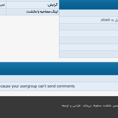
گرایش:
تعیی
لینک مصاحبه با مانشت:
atiait.
ecause your usergroup can't send comments.
جمن مانشت
محفوظ می‌باشد. طراحی و توسعه