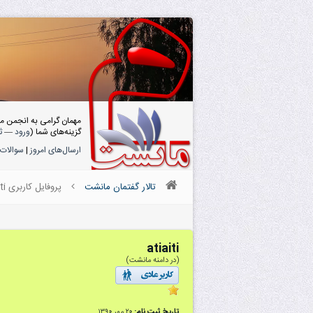
مهمان گرامی به انجمن م
گزینه‌های شما (
ورود
—
ث
ارسال‌های امروز
|
سوالات 
تالار گفتمان مانشت
پروفایل کاربری atiaiti
atiaiti
(در دامنه مانشت)
تاریخ ثبت نام:
۲۰ مهر ۱۳۹۰