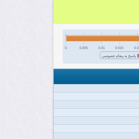
0
0.005
0.01
0.015
0.0
پاسخ به پیغام خصوصی