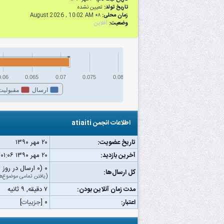
تاریخ تولد:
تعیین نشده
زمان محلی:
۰۸ August 2026 , 10:02 AM
وضعیت:
آفلاین
0.06
0.065
0.07
0.075
0.08
ارسال
مقبولیت
اطلاعات انجمن atiaiti
تاریخ عضویت:
۲۰ مهر ۱۳۹۰
آخرین بازدید:
۲۰ مهر ۱۳۹۰ ۰۱:۰۶ ق.ظ
۰ (۰ ارسال در روز | ۰ درصد از کل ارسال‌ها)
کل ارسال‌ها:
(
یافتن تمامی موضوع‌ه
مدت زمان آنلاین بودن:
۷ دقیقه, ۹ ثانیه
اعتبار:
۰
[
جزییات
]