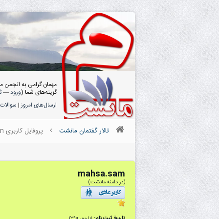
مهمان گرامی به انجمن م
گزینه‌های شما (
ورود
—
ث
ارسال‌های امروز
|
سوالات 
تالار گفتمان مانشت
پروفایل کاربری mahsa.sam
mahsa.sam
(در دامنه مانشت)
تاریخ ثبت نام:
۱۸ مهر ۱۳۹۰