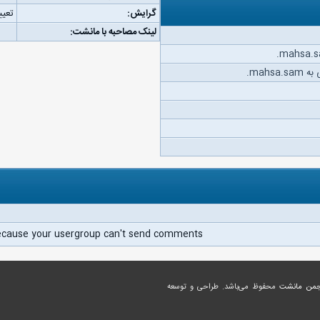
گرایش:
تعیی
لینک مصاحبه با مانشت:
mahs.
ecause your usergroup can't send comments.
جمن مانشت
محفوظ می‌باشد. طراحی و توسعه