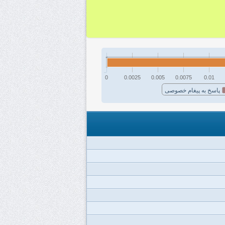
0
0.0025
0.005
0.0075
0.01
پاسخ به پیغام خصوصی