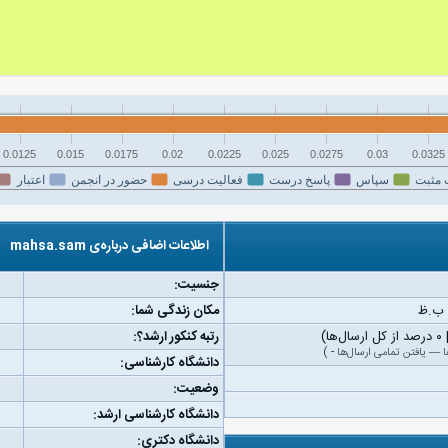
0.0125
0.015
0.0175
0.02
0.0225
0.025
0.0275
0.03
0.0325
 مثبت
سپاس
پاسخ درست
فعالیت درسی
حضور در انجمن
اعتبار
اطلاعات اضافی درباره‌ی mahsa.sam
جنسیت:
مکان زندگی شما:
رتبه کنکور ارشد؟:
ا
—
یافتن تمامی ارسال‌ها
-
)
دانشگاه کارشناسی:
وضعیت:
دانشگاه کارشناسی ارشد:
دانشگاه دکتری: