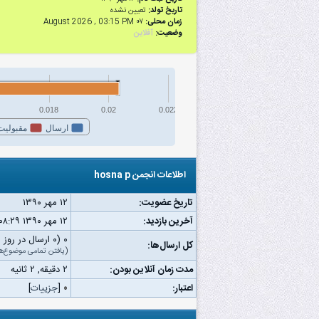
تاریخ تولد:
تعیین نشده
زمان محلی:
۰۷ August 2026 , 03:15 PM
وضعیت:
آفلاین
0.018
0.02
0.022
ارسال
مقبولیت
اطلاعات انجمن hosna p
تاریخ عضویت:
۱۲ مهر ۱۳۹۰
آخرین بازدید:
۱۲ مهر ۱۳۹۰ ۰۸:۲۹ ب.ظ
۰ (۰ ارسال در روز | ۰ درصد از کل ارسال‌ها)
کل ارسال‌ها:
(
یافتن تمامی موضوع‌ه
مدت زمان آنلاین بودن:
۲ دقیقه, ۲ ثانیه
اعتبار:
۰
[
جزییات
]