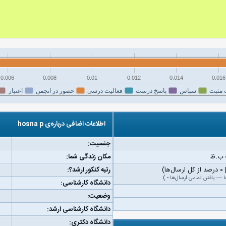
0.006
0.008
0.01
0.012
0.014
0.016
 مثبت
سپاس
پاسخ درست
فعالیت درسی
حضور در انجمن
اعتبار
اطلاعات اضافی درباره‌ی hosna p
جنسیت:
مکان زندگی شما:
رتبه کنکور ارشد؟:
ا
—
یافتن تمامی ارسال‌ها
-
)
دانشگاه کارشناسی:
وضعیت:
دانشگاه کارشناسی ارشد:
دانشگاه دکتری: