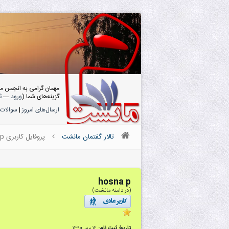
مهمان گرامی به انجمن م
گزینه‌های شما (
ورود
—
ث
ارسال‌های امروز
|
سوالات 
تالار گفتمان مانشت
پروفایل کاربری hosna p
hosna p
(در دامنه مانشت)
تاریخ ثبت نام:
۱۲ مهر ۱۳۹۰