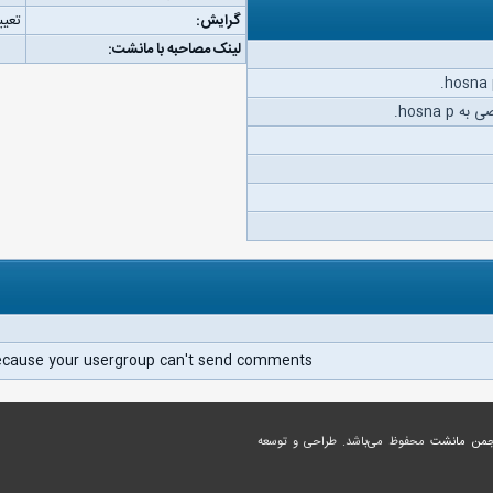
گرایش:
تعیی
لینک مصاحبه با مانشت:
hosna .
ecause your usergroup can't send comments.
جمن مانشت
محفوظ می‌باشد. طراحی و توسعه