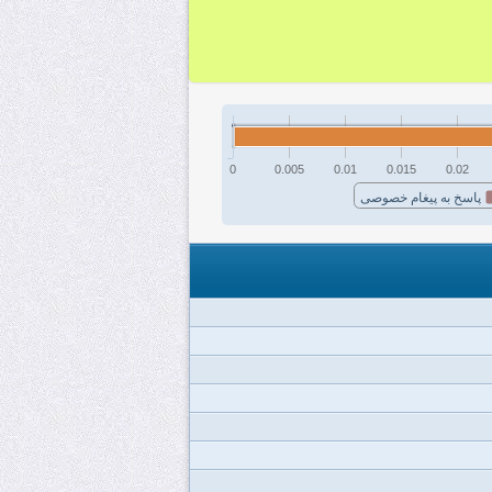
0
0.005
0.01
0.015
0.02
پاسخ به پیغام خصوصی