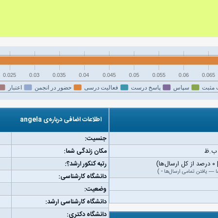
0.025
0.03
0.035
0.04
0.045
0.05
0.055
0.06
0.065
 مثبت
سپاس
پاسخ درست
فعالیت درسی
حضور در انجمن
اعتبار
اطلاعات اضافی درباره‌ی angela
جنسیت:
مکان زندگی شما:
رتبه کنکور ارشد؟:
ا
—
یافتن تمامی ارسال‌ها
-
)
دانشگاه کارشناسی:
وضعیت:
دانشگاه کارشناسی ارشد:
دانشگاه دکتری: