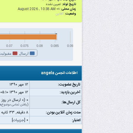
تاریخ تولد:
تعیین نشده
زمان محلی:
۰۸ August 2026 , 10:38 AM
وضعیت:
آفلاین
0.07
0.075
0.08
0.085
0.09
ارسال
مقبولیت
اطلاعات انجمن angela
تاریخ عضویت:
۱۲ مهر ۱۳۹۰
آخرین بازدید:
۱۲ مهر ۱۳۹۰ ۰۵:۱۰ ب.ظ
۰ (۰ ارسال در روز | ۰ درصد از کل ارسال‌ها)
کل ارسال‌ها:
(
یافتن تمامی موضوع‌ه
مدت زمان آنلاین بودن:
۸ دقیقه, ۳۳ ثانیه
اعتبار:
۰
[
جزییات
]