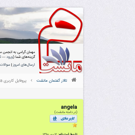
مهمان گرامی به انجمن م
گزینه‌های شما (
ورود
—
ث
ارسال‌های امروز
|
سوالات 
تالار گفتمان مانشت
پروفایل کاربری angela
angela
(در دامنه مانشت)
تاریخ ثبت نام:
۱۲ مهر ۱۳۹۰