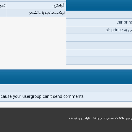
گرایش:
تعیی
لینک مصاحبه با مانشت:
sir pr.
ecause your usergroup can't send comments.
جمن مانشت
محفوظ می‌باشد. طراحی و توسعه