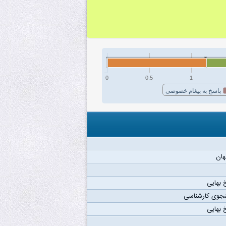
0
0.5
1
پاسخ به پیغام خصوصی
هان
 بهایی
شجوی کارشناسی
 بهایی