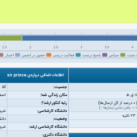
1.5
2
2.5
3
3.5
4
 مثبت
سپاس
پاسخ درست
فعالیت درسی
حضور در انجمن
اعتبار
اطلاعات اضافی درباره‌ی sir prince
جنسیت:
آقا
مکان زندگی شما:
اصف
رتبه کنکور ارشد؟:
—
یافتن تمامی ارسال‌ها
-
)
دانشگاه کارشناسی:
شیخ
وضعیت:
دان
دانشگاه کارشناسی ارشد:
شیخ
دانشگاه دکتری: