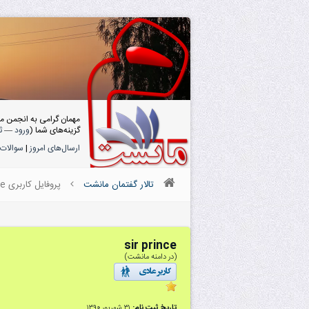
مهمان گرامی به انجمن م
گزینه‌های شما (
ورود
—
ث
ارسال‌های امروز
|
سوالات 
تالار گفتمان مانشت
پروفایل کاربری sir prince
sir prince
(در دامنه مانشت)
تاریخ ثبت نام:
۳۱ شهریور ۱۳۹۰