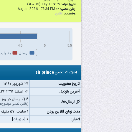
تاریخ تولد:
۳۰ July 1368 (36 ساله)
زمان محلی:
۰۸ August 2026 , 07:34 PM
وضعیت:
آفلاین
4.5
5
5.5
ارسال
مقبولیت
اطلاعات انجمن sir prince
تاریخ عضویت:
۳۱ شهریور ۱۳۹۰
آخرین بازدید:
۰۶ اسفند ۱۳۹۱ ۱۱:۲۶ ق.ظ
۶ (۰ ارسال در روز | ۰ درصد از کل ارسال‌ها)
کل ارسال‌ها:
(
یافتن تمامی موضوع‌ها
مدت زمان آنلاین بودن:
۱ ساعت, ۵۷ دقیقه, ۲۳ ثانیه
اعتبار:
۰
[
جزییات
]